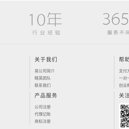
关于我们
帮
易公司简介
支付
精英团队
一对
联系我们
创业
产品服务
关
公司注册
代理记账
商标注册