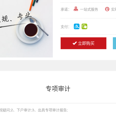
承诺：
一站式服务
实
支付：
立即购买
专项审计
税疑问;2、下户审计;3、出具专项审计报告;