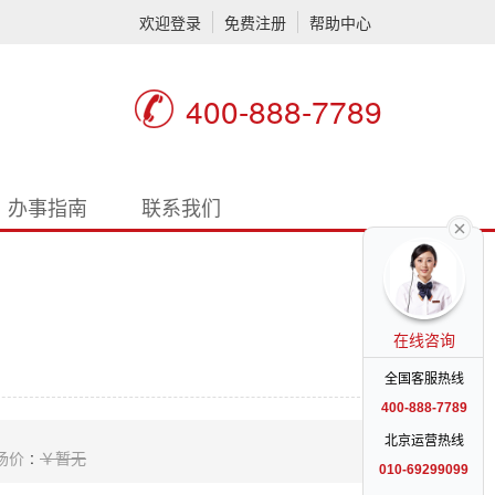
欢迎登录
免费注册
帮助中心
400-888-7789
办事指南
联系我们
在线咨询
全国客服热线
400-888-7789
北京运营热线
场价
:
￥暂无
010-69299099