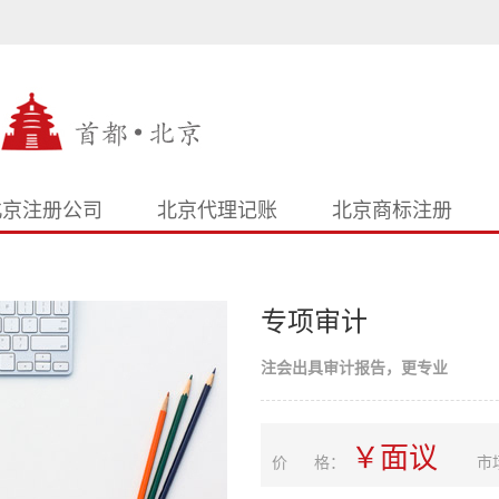
北京注册公司
北京代理记账
北京商标注册
专项审计
注会出具审计报告，更专业
￥面议
价 格：
市