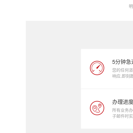
明
5分钟急
您的任何咨
响应,即刻
办理进
所有业务办
子邮件时实