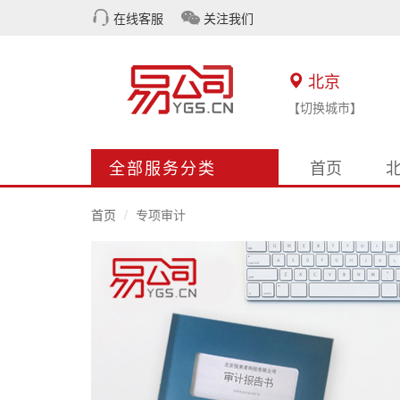
在线客服
关注我们
北京
【切换城市】
全部服务分类
首页
首页
专项审计