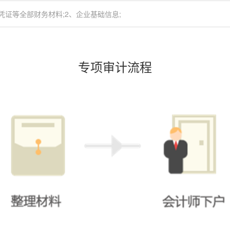
凭证等全部财务材料;2、企业基础信息;
专项审计流程